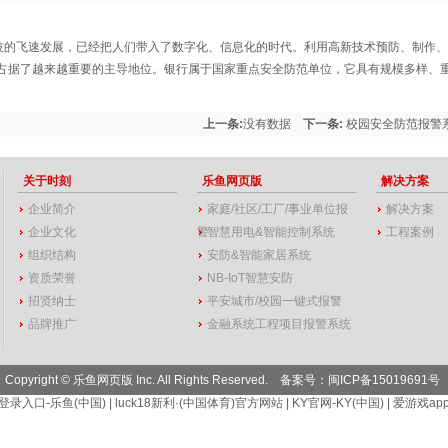
的飞速发展，已经把人们带入了数字化、信息化的时代。利用高新技术预防、制作、
，占据了越来越重要的主导地位。银行属于国家重点安全防范单位，它具有规模多样、
上一条:
没有数据
下一条:
校园安全防范报警
关于时刻
乐鱼网页版
解决方案
企业简介
家庭/社区/工厂/事业单位报
解决方案
企业文化
警
智慧用电&智能控制系统
工程案例
组织结构
安防&智能家居系统
资质荣誉
NB-IoT智慧安防
招贤纳士
平安城市/校园一键式报警
品牌推广
金融系统工程项目报警系统
Copyright © 乐鱼网页版 Inc. All Rights Reserved.
备案号：闽ICP备15019691号
登录入口-乐鱼(中国)
|
luck18新利·(中国体育)官方网站
|
KY官网-KY(中国)
|
爱游戏ap